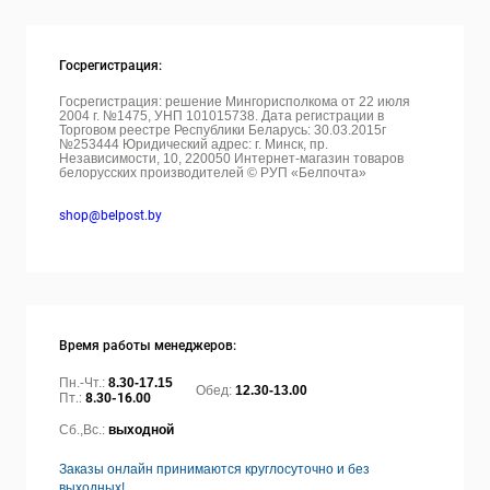
Госрегистрация:
Госрегистрация: решение Мингорисполкома от 22 июля
2004 г. №1475, УНП 101015738. Дата регистрации в
Торговом реестре Республики Беларусь: 30.03.2015г
№253444 Юридический адрес: г. Минск, пр.
Независимости, 10, 220050
Интернет-магазин товаров
белорусских производителей © РУП «Белпочта»
shop@belpost.by
Время работы менеджеров:
Пн.-Чт.:
8.30-17.15
Обед:
12.30-13.00
Пт.:
8.30-16.00
Сб.,Вс.:
выходной
Заказы онлайн принимаются круглосуточно и без
выходных!