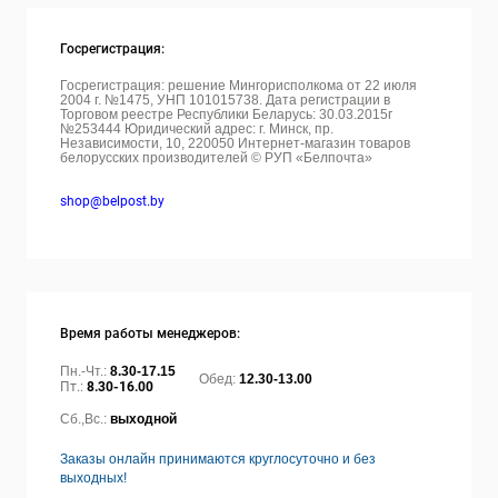
Госрегистрация:
Госрегистрация: решение Мингорисполкома от 22 июля
2004 г. №1475, УНП 101015738. Дата регистрации в
Торговом реестре Республики Беларусь: 30.03.2015г
№253444 Юридический адрес: г. Минск, пр.
Независимости, 10, 220050
Интернет-магазин товаров
белорусских производителей © РУП «Белпочта»
shop@belpost.by
Время работы менеджеров:
Пн.-Чт.:
8.30-17.15
Обед:
12.30-13.00
Пт.:
8.30-16.00
Сб.,Вс.:
выходной
Заказы онлайн принимаются круглосуточно и без
выходных!