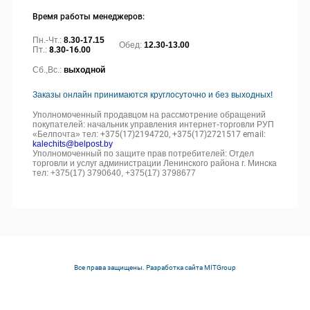
Время работы менеджеров:
Пн.-Чт.:
8.30-17.15
Обед:
12.30-13.00
Пт.:
8.30-16.00
Сб.,Вс.:
выходной
Заказы онлайн принимаются круглосуточно и без выходных!
Уполномоченный продавцом на рассмотрение обращений
покупателей: начальник управления интернет-торговли РУП
«Белпочта» тел:
+375(17)2194720, +375(17)2721517 email:
kalechits@belpost.by
Уполномоченный по защите прав потребителей: Отдел
торговли и услуг администрации Ленинского района г. Минска
тел: +375(17) 3790640, +375(17) 3798677
Все права защищены. Разработка сайта
MITGroup