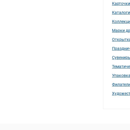
Карточк
Каталоги
Коллекц
Марки др
Открытки
Праздни
Сувенир
Тематиче
Упаковк
Филатели
Художест