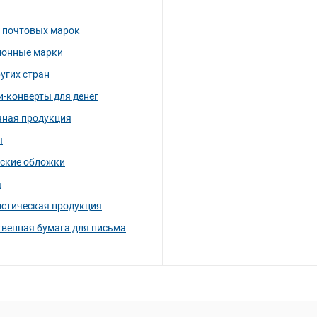
и
 почтовых марок
ионные марки
угих стран
-конверты для денег
чная продукция
ы
ские обложки
а
стическая продукция
венная бумага для письма