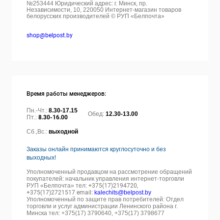
№253444 Юридический адрес: г. Минск, пр.
Независимости, 10, 220050
Интернет-магазин товаров
белорусских производителей © РУП «Белпочта»
shop@belpost.by
Время работы менеджеров:
Пн.-Чт.:
8.30-17.15
Обед:
12.30-13.00
Пт.:
8.30-16.00
Сб.,Вс.:
выходной
Заказы онлайн принимаются круглосуточно и без
выходных!
Уполномоченный продавцом на рассмотрение обращений
покупателей: начальник управления интернет-торговли
РУП «Белпочта» тел:
+375(17)2194720,
+375(17)2721517 email:
kalechits@belpost.by
Уполномоченный по защите прав потребителей: Отдел
торговли и услуг администрации Ленинского района г.
Минска тел: +375(17) 3790640, +375(17) 3798677