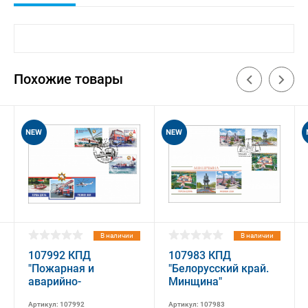
Похожие товары
В наличии
В наличии
107992 КПД
107983 КПД
"Пожарная и
"Белорусский край.
аварийно-
Минщина"
спасательная
Артикул: 107992
Артикул: 107983
техника"