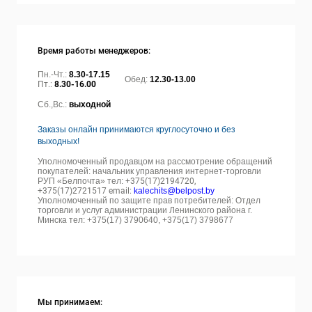
Время работы менеджеров:
Пн.-Чт.:
8.30-17.15
Обед:
12.30-13.00
Пт.:
8.30-16.00
Сб.,Вс.:
выходной
Заказы онлайн принимаются круглосуточно и без
выходных!
Уполномоченный продавцом на рассмотрение обращений
покупателей: начальник управления интернет-торговли
РУП «Белпочта» тел:
+375(17)2194720,
+375(17)2721517 email:
kalechits@belpost.by
Уполномоченный по защите прав потребителей: Отдел
торговли и услуг администрации Ленинского района г.
Минска тел: +375(17) 3790640, +375(17) 3798677
Мы принимаем: