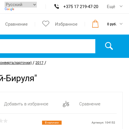
+375 17 219-47-20
Ещё
Сравнение
Избранное
0 руб.
/
/
конверта/карточки)
2017
й-Бируля"
Добавить в избранное
Сравнение
В наличии
Артикул: 104152