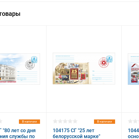
товары
В наличии
В наличии
 "80 лет со дня
104175 СГ "25 лет
1044
ния службы по
белорусской марке"
осно