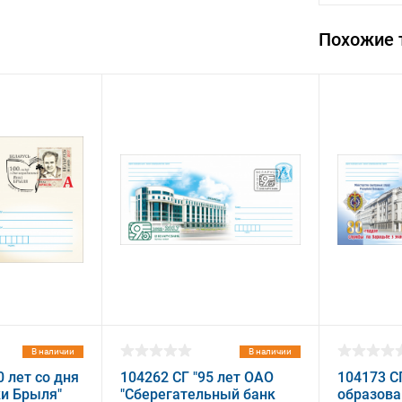
Похожие 
В наличии
В наличии
0 лет со дня
104262 СГ "95 лет ОАО
104173 СГ
и Брыля"
"Сберегательный банк
образова