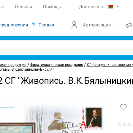
ты
Отзывы
Помощь
Доставка в
предложения
Скидки
Авторизация
/
/
овая продукция
Филателистическая продукция
СГ (специальное гашение 
опись. В.К.Бялыницкий-Бируля"
2 СГ "Живопись. В.К.Бялыницки