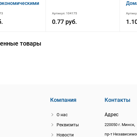
 экономическими
Дома
ениями органов
73
Артикул: 104175
Артику
их дел
ки Беларусь"
б.
0.77 руб.
1.1
енные товары
Компания
Контакты
Адрес
О нас
Реквизиты
220050 г. Минск,
пр-т Независимо
Новости