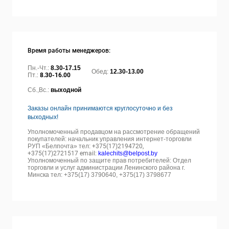
Время работы менеджеров:
Пн.-Чт.:
8.30-17.15
Обед:
12.30-13.00
Пт.:
8.30-16.00
Сб.,Вс.:
выходной
Заказы онлайн принимаются круглосуточно и без
выходных!
Уполномоченный продавцом на рассмотрение обращений
покупателей: начальник управления интернет-торговли
РУП «Белпочта» тел:
+375(17)2194720,
+375(17)2721517 email:
kalechits@belpost.by
Уполномоченный по защите прав потребителей: Отдел
торговли и услуг администрации Ленинского района г.
Минска тел: +375(17) 3790640, +375(17) 3798677