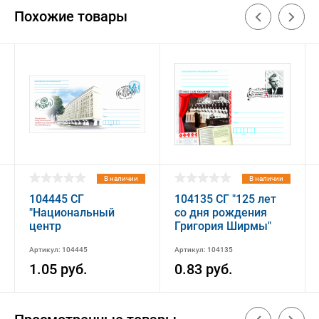
Похожие товары
В наличии
В наличии
104445 СГ
104135 СГ "125 лет
"Национальный
со дня рождения
центр
Григория Ширмы"
законодательства и
Артикул: 104445
Артикул: 104135
правовых
исследований
1.05 руб.
0.83 руб.
Республики
Беларусь"