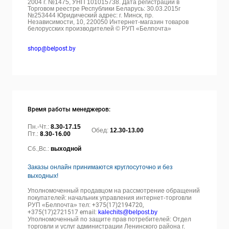
2004 г. №1475, УНП 101015738. Дата регистрации в
Торговом реестре Республики Беларусь: 30.03.2015г
№253444 Юридический адрес: г. Минск, пр.
Независимости, 10, 220050
Интернет-магазин товаров
белорусских производителей © РУП «Белпочта»
shop@belpost.by
Время работы менеджеров:
Пн.-Чт.:
8.30-17.15
Обед:
12.30-13.00
Пт.:
8.30-16.00
Сб.,Вс.:
выходной
Заказы онлайн принимаются круглосуточно и без
выходных!
Уполномоченный продавцом на рассмотрение обращений
покупателей: начальник управления интернет-торговли
РУП «Белпочта» тел:
+375(17)2194720,
+375(17)2721517 email:
kalechits@belpost.by
Уполномоченный по защите прав потребителей: Отдел
торговли и услуг администрации Ленинского района г.