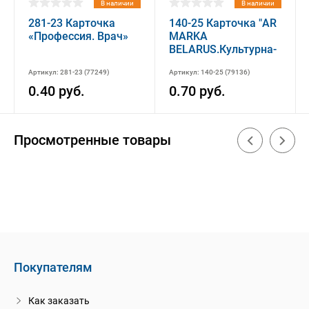
В наличии
В наличии
281-23 Карточка
140-25 Карточка "AR
«Профессия. Врач»
MARKA
BELARUS.Культурна-
адукацыйны праект
Артикул: 281-23 (77249)
Артикул: 140-25 (79136)
"Цягнiк -Памяцi"
0.40 руб.
0.70 руб.
Просмотренные товары
Покупателям
Как заказать