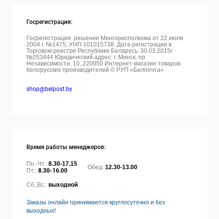
Госрегистрация:
Госрегистрация: решение Мингорисполкома от 22 июля
2004 г. №1475, УНП 101015738. Дата регистрации в
Торговом реестре Республики Беларусь: 30.03.2015г
№253444 Юридический адрес: г. Минск, пр.
Независимости, 10, 220050
Интернет-магазин товаров
белорусских производителей © РУП «Белпочта»
shop@belpost.by
Время работы менеджеров:
Пн.-Чт.:
8.30-17.15
Обед:
12.30-13.00
Пт.:
8.30-16.00
Сб.,Вс.:
выходной
Заказы онлайн принимаются круглосуточно и без
выходных!