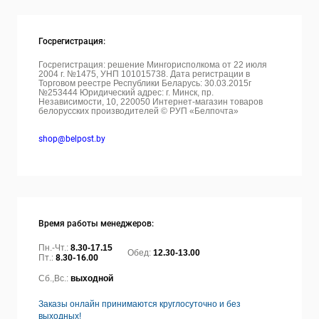
Госрегистрация:
Госрегистрация: решение Мингорисполкома от 22 июля
2004 г. №1475, УНП 101015738. Дата регистрации в
Торговом реестре Республики Беларусь: 30.03.2015г
№253444 Юридический адрес: г. Минск, пр.
Независимости, 10, 220050
Интернет-магазин товаров
белорусских производителей © РУП «Белпочта»
shop@belpost.by
Время работы менеджеров:
Пн.-Чт.:
8.30-17.15
Обед:
12.30-13.00
Пт.:
8.30-16.00
Сб.,Вс.:
выходной
Заказы онлайн принимаются круглосуточно и без
выходных!