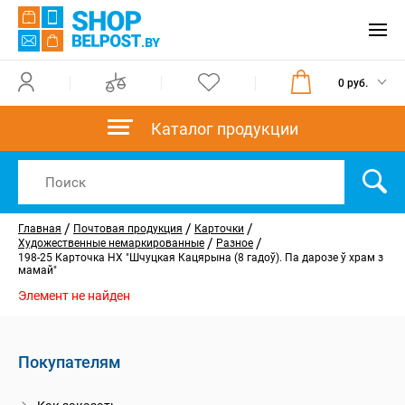
0 руб.
Каталог продукции
/
/
/
Главная
Почтовая продукция
Карточки
/
/
Художественные немаркированные
Разное
198-25 Карточка НХ "Шчуцкая Кацярына (8 гадоў). Па дарозе ў храм з
мамай"
Элемент не найден
Покупателям