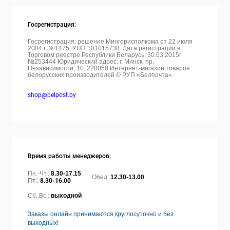
Госрегистрация:
Госрегистрация: решение Мингорисполкома от 22 июля
2004 г. №1475, УНП 101015738. Дата регистрации в
Торговом реестре Республики Беларусь: 30.03.2015г
№253444 Юридический адрес: г. Минск, пр.
Независимости, 10, 220050
Интернет-магазин товаров
белорусских производителей © РУП «Белпочта»
shop@belpost.by
Время работы менеджеров:
Пн.-Чт.:
8.30-17.15
Обед:
12.30-13.00
Пт.:
8.30-16.00
Сб.,Вс.:
выходной
Заказы онлайн принимаются круглосуточно и без
выходных!