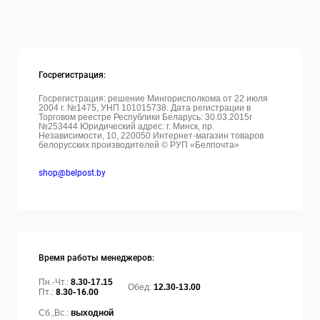
Госрегистрация:
Госрегистрация: решение Мингорисполкома от 22 июля
2004 г. №1475, УНП 101015738. Дата регистрации в
Торговом реестре Республики Беларусь: 30.03.2015г
№253444 Юридический адрес: г. Минск, пр.
Независимости, 10, 220050
Интернет-магазин товаров
белорусских производителей © РУП «Белпочта»
shop@belpost.by
Время работы менеджеров:
Пн.-Чт.:
8.30-17.15
Обед:
12.30-13.00
Пт.:
8.30-16.00
Сб.,Вс.:
выходной