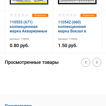
В наличии
В наличии
110553 (671)
110542 (660)
коллекционная
коллекционная
марка Аквариумные
марка Вокзал в
рыбы.Дискус-
г.Бресте.Нач.20в.Паровоз
Артикул: 110553
Артикул: 110542
желтый 500
серии ОВ 1000
0.80 руб.
1.50 руб.
Просмотренные товары
Покупателям