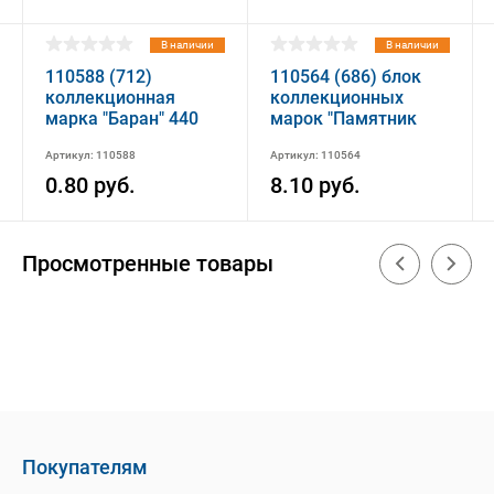
В наличии
В наличии
110588 (712)
110564 (686) блок
коллекционная
коллекционных
марка "Баран" 440
марок "Памятник
руб
Всемирного
Артикул: 110588
Артикул: 110564
наследия."Геодезическая
Дуга Струве""5000
0.80 руб.
8.10 руб.
(1м+2куп.)
Просмотренные товары
Покупателям