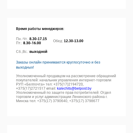
Время работы менеджеров:
Пн.-Чт.:
8.30-17.15
Обед:
12.30-13.00
Пт.:
8.30-16.00
Сб.,Вс.:
выходной
Заказы онлайн принимаются круглосуточно и без
выходных!
Уполномоченный продавцом на рассмотрение обращений
покупателей: начальник управления интернет-торговли
РУП «Белпочта» тел:
+375(17)2194720,
+375(17)2721517 email:
kalechits@belpost.by
Уполномоченный по защите прав потребителей: Отдел
торговли и услуг администрации Ленинского района г.
Минска тел: +375(17) 3790640, +375(17) 3798677