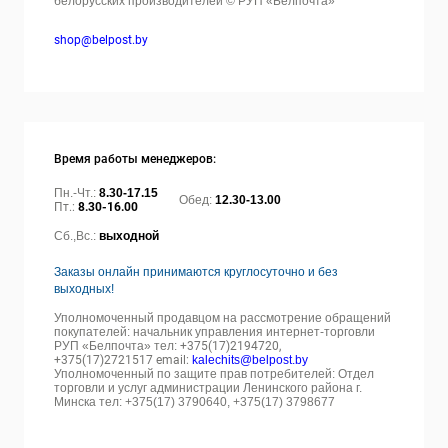
белорусских производителей © РУП «Белпочта»
shop@belpost.by
Время работы менеджеров:
Пн.-Чт.:
8.30-17.15
Обед:
12.30-13.00
Пт.:
8.30-16.00
Сб.,Вс.:
выходной
Заказы онлайн принимаются круглосуточно и без
выходных!
Уполномоченный продавцом на рассмотрение обращений
покупателей: начальник управления интернет-торговли
РУП «Белпочта» тел:
+375(17)2194720,
+375(17)2721517 email:
kalechits@belpost.by
Уполномоченный по защите прав потребителей: Отдел
торговли и услуг администрации Ленинского района г.
Минска тел: +375(17) 3790640, +375(17) 3798677