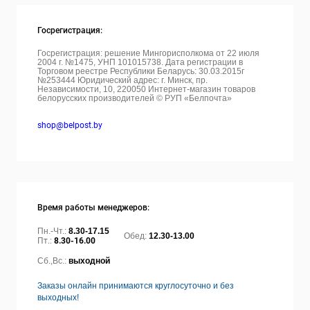
Госрегистрация:
Госрегистрация: решение Мингорисполкома от 22 июля
2004 г. №1475, УНП 101015738. Дата регистрации в
Торговом реестре Республики Беларусь: 30.03.2015г
№253444 Юридический адрес: г. Минск, пр.
Независимости, 10, 220050
Интернет-магазин товаров
белорусских производителей © РУП «Белпочта»
shop@belpost.by
Время работы менеджеров:
Пн.-Чт.:
8.30-17.15
Обед:
12.30-13.00
Пт.:
8.30-16.00
Сб.,Вс.:
выходной
Заказы онлайн принимаются круглосуточно и без
выходных!