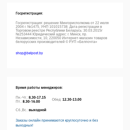
Госрегистрация:
Госрегистрация: решение Мингорисполкома от 22 июля
2004 г. №1475, УНП 101015738. Дата регистрации в
Торговом реестре Республики Беларусь: 30.03.2015г
№253444 Юридический адрес: г. Минск, пр.
Независимости, 10, 220050
Интернет-магазин товаров
белорусских производителей © РУП «Белпочта»
shop@belpost.by
Время работы менеджеров:
Пн.-Чт.:
8.30-17.15
Обед:
12.30-13.00
Пт.:
8.30-16.00
Сб.,Вс.:
выходной
Заказы онлайн принимаются круглосуточно и без
выходных!