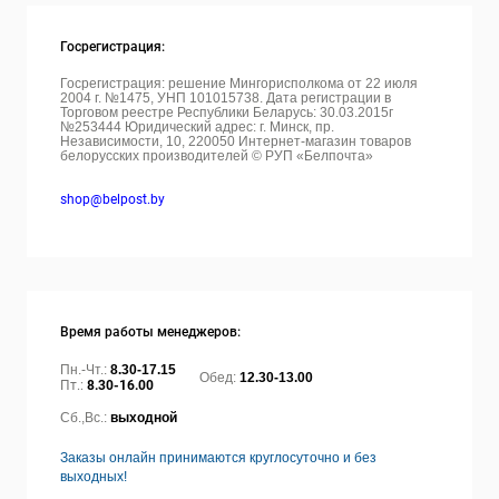
Госрегистрация:
Госрегистрация: решение Мингорисполкома от 22 июля
2004 г. №1475, УНП 101015738. Дата регистрации в
Торговом реестре Республики Беларусь: 30.03.2015г
№253444 Юридический адрес: г. Минск, пр.
Независимости, 10, 220050
Интернет-магазин товаров
белорусских производителей © РУП «Белпочта»
shop@belpost.by
Время работы менеджеров:
Пн.-Чт.:
8.30-17.15
Обед:
12.30-13.00
Пт.:
8.30-16.00
Сб.,Вс.:
выходной
Заказы онлайн принимаются круглосуточно и без
выходных!