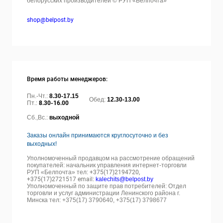
белорусских производителей © РУП «Белпочта»
shop@belpost.by
Время работы менеджеров:
Пн.-Чт.:
8.30-17.15
Обед:
12.30-13.00
Пт.:
8.30-16.00
Сб.,Вс.:
выходной
Заказы онлайн принимаются круглосуточно и без
выходных!
Уполномоченный продавцом на рассмотрение обращений
покупателей: начальник управления интернет-торговли
РУП «Белпочта» тел:
+375(17)2194720,
+375(17)2721517 email:
kalechits@belpost.by
Уполномоченный по защите прав потребителей: Отдел
торговли и услуг администрации Ленинского района г.
Минска тел: +375(17) 3790640, +375(17) 3798677