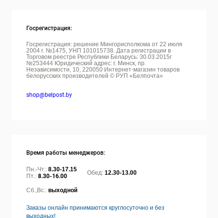
Госрегистрация:
Госрегистрация: решение Мингорисполкома от 22 июля
2004 г. №1475, УНП 101015738. Дата регистрации в
Торговом реестре Республики Беларусь: 30.03.2015г
№253444 Юридический адрес: г. Минск, пр.
Независимости, 10, 220050
Интернет-магазин товаров
белорусских производителей © РУП «Белпочта»
shop@belpost.by
Время работы менеджеров:
Пн.-Чт.:
8.30-17.15
Обед:
12.30-13.00
Пт.:
8.30-16.00
Сб.,Вс.:
выходной
Заказы онлайн принимаются круглосуточно и без
выходных!