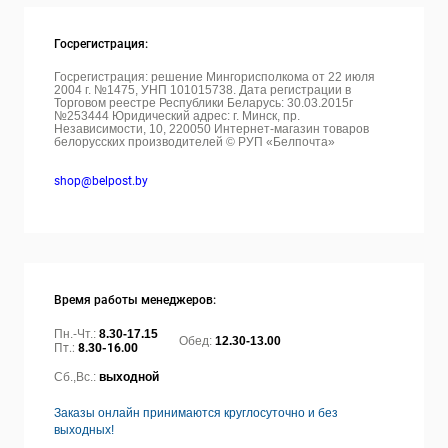
Госрегистрация:
Госрегистрация: решение Мингорисполкома от 22 июля
2004 г. №1475, УНП 101015738. Дата регистрации в
Торговом реестре Республики Беларусь: 30.03.2015г
№253444 Юридический адрес: г. Минск, пр.
Независимости, 10, 220050
Интернет-магазин товаров
белорусских производителей © РУП «Белпочта»
shop@belpost.by
Время работы менеджеров:
Пн.-Чт.:
8.30-17.15
Обед:
12.30-13.00
Пт.:
8.30-16.00
Сб.,Вс.:
выходной
Заказы онлайн принимаются круглосуточно и без
выходных!