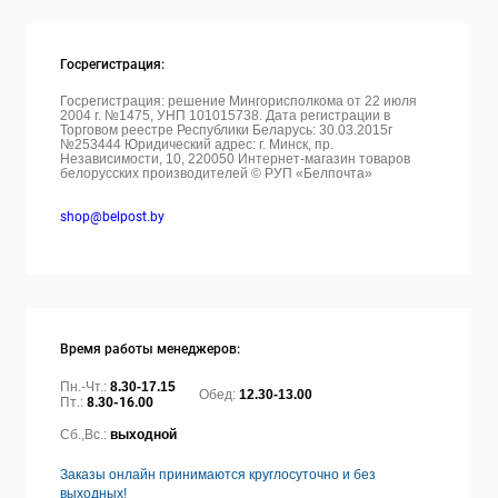
Госрегистрация:
Госрегистрация: решение Мингорисполкома от 22 июля
2004 г. №1475, УНП 101015738. Дата регистрации в
Торговом реестре Республики Беларусь: 30.03.2015г
№253444 Юридический адрес: г. Минск, пр.
Независимости, 10, 220050
Интернет-магазин товаров
белорусских производителей © РУП «Белпочта»
shop@belpost.by
Время работы менеджеров:
Пн.-Чт.:
8.30-17.15
Обед:
12.30-13.00
Пт.:
8.30-16.00
Сб.,Вс.:
выходной
Заказы онлайн принимаются круглосуточно и без
выходных!