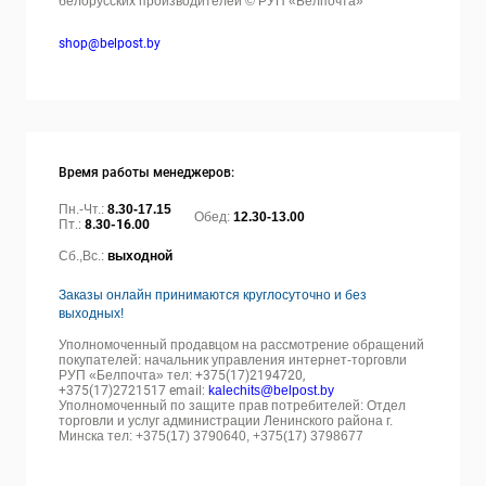
белорусских производителей © РУП «Белпочта»
shop@belpost.by
Время работы менеджеров:
Пн.-Чт.:
8.30-17.15
Обед:
12.30-13.00
Пт.:
8.30-16.00
Сб.,Вс.:
выходной
Заказы онлайн принимаются круглосуточно и без
выходных!
Уполномоченный продавцом на рассмотрение обращений
покупателей: начальник управления интернет-торговли
РУП «Белпочта» тел:
+375(17)2194720,
+375(17)2721517 email:
kalechits@belpost.by
Уполномоченный по защите прав потребителей: Отдел
торговли и услуг администрации Ленинского района г.
Минска тел: +375(17) 3790640, +375(17) 3798677