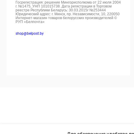
Госрегистрация: решение Мингорисполкома от 22 июля 2004
г. №1475, УНП 101015738. Дата регистрации в Торговом
реестре Республики Беларусь: 30.03.2015г №253444
Юридический адрес: г. Минск, пр. Независимости, 10, 220050
Интернет-магазин товаров белорусских производителей ©
РУП «Белпочта»
shop@belpost.by