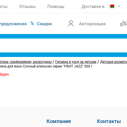
боты
Отзывы
Помощь
Доставка в
предложения
Скидки
Авторизация
/
/
етика, парфюмерия, аксессуары
Гигиена и уход за детьми
Детская космет
на для ванн Сочный апельсин серии "FRUIT JAZZ" 500 г
айден
Компания
Контакты