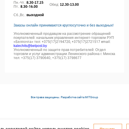
Пн.-Чт.:
8.30-17.15
Обед:
12.30-13.00
Пт.:
8.30-16.00
Сб.,Вс.:
выходной
Заказы онлайн принимаются круглосуточно и без выходных!
Уполномоченный продавцом на рассмотрение обращений
покупателей: начальник управления интернет-торговли РУП
«Белпочта» тел:
+375(17)2194720, +375(17)2721517 email:
kalechits@belpost.by
Уполномоченный по защите прав потребителей: Отдел
торговли и услуг администрации Ленинского района г. Минска
тел: +375(17) 3790640, +375(17) 3798677
Все права защищены. Разработка сайта
MITGroup