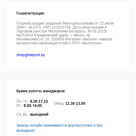
Госрегистрация:
Госрегистрация: решение Мингорисполкома от 22 июля
2004 г. №1475, УНП 101015738. Дата регистрации в
Торговом реестре Республики Беларусь: 30.03.2015г
№253444 Юридический адрес: г. Минск, пр.
Независимости, 10, 220050
Интернет-магазин товаров
белорусских производителей © РУП «Белпочта»
shop@belpost.by
Время работы менеджеров:
Пн.-Чт.:
8.30-17.15
Обед:
12.30-13.00
Пт.:
8.30-16.00
Сб.,Вс.:
выходной
Заказы онлайн принимаются круглосуточно и без
выходных!