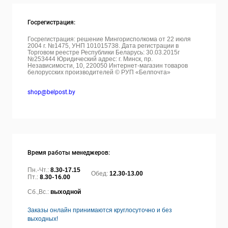
Госрегистрация:
Госрегистрация: решение Мингорисполкома от 22 июля
2004 г. №1475, УНП 101015738. Дата регистрации в
Торговом реестре Республики Беларусь: 30.03.2015г
№253444 Юридический адрес: г. Минск, пр.
Независимости, 10, 220050
Интернет-магазин товаров
белорусских производителей © РУП «Белпочта»
shop@belpost.by
Время работы менеджеров:
Пн.-Чт.:
8.30-17.15
Обед:
12.30-13.00
Пт.:
8.30-16.00
Сб.,Вс.:
выходной
Заказы онлайн принимаются круглосуточно и без
выходных!