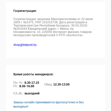
Госрегистрация:
Госрегистрация: решение Мингорисполкома от 22 июля
2004 г. №1475, УНП 101015738. Дата регистрации в
Торговом реестре Республики Беларусь: 30.03.2015г
№253444 Юридический адрес: г. Минск, пр.
Независимости, 10, 220050
Интернет-магазин товаров
белорусских производителей © РУП «Белпочта»
shop@belpost.by
Время работы менеджеров:
Пн.-Чт.:
8.30-17.15
Обед:
12.30-13.00
Пт.:
8.30-16.00
Сб.,Вс.:
выходной
Заказы онлайн принимаются круглосуточно и без
выходных!