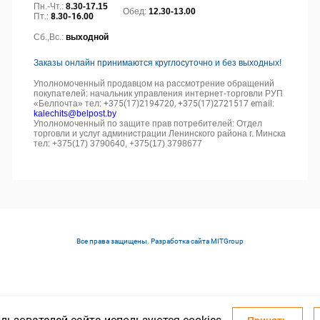
Пн.-Чт.:
8.30-17.15
Обед:
12.30-13.00
Пт.:
8.30-16.00
Сб.,Вс.:
выходной
Заказы онлайн принимаются круглосуточно и без выходных!
Уполномоченный продавцом на рассмотрение обращений
покупателей: начальник управления интернет-торговли РУП
«Белпочта» тел:
+375(17)2194720, +375(17)2721517 email:
kalechits@belpost.by
Уполномоченный по защите прав потребителей: Отдел
торговли и услуг администрации Ленинского района г. Минска
тел: +375(17) 3790640, +375(17) 3798677
Все права защищены. Разработка сайта
MITGroup