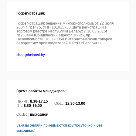
Госрегистрация:
Госрегистрация: решение Мингорисполкома от 22 июля
2004 г. №1475, УНП 101015738. Дата регистрации в
Торговом реестре Республики Беларусь: 30.03.2015г
№253444 Юридический адрес: г. Минск, пр.
Независимости, 10, 220050
Интернет-магазин товаров
белорусских производителей © РУП «Белпочта»
shop@belpost.by
Время работы менеджеров:
Пн.-Чт.:
8.30-17.15
Обед:
12.30-13.00
Пт.:
8.30-16.00
Сб.,Вс.:
выходной
Заказы онлайн принимаются круглосуточно и без
выходных!