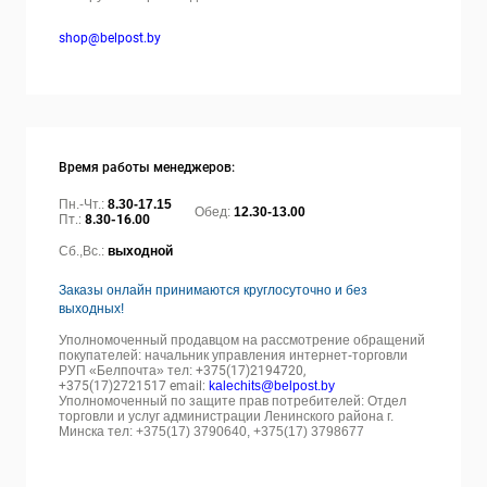
shop@belpost.by
Время работы менеджеров:
Пн.-Чт.:
8.30-17.15
Обед:
12.30-13.00
Пт.:
8.30-16.00
Сб.,Вс.:
выходной
Заказы онлайн принимаются круглосуточно и без
выходных!
Уполномоченный продавцом на рассмотрение обращений
покупателей: начальник управления интернет-торговли
РУП «Белпочта» тел:
+375(17)2194720,
+375(17)2721517 email:
kalechits@belpost.by
Уполномоченный по защите прав потребителей: Отдел
торговли и услуг администрации Ленинского района г.
Минска тел: +375(17) 3790640, +375(17) 3798677