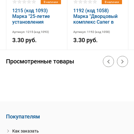
В наличии
В наличии
1215 (код 1093)
1192 (код 1058)
Марка "25-летие
Марка "Дворцовый
установления
комплекс Сапег в
дипломатических
Ружанах" H
Артикул: 1215 (код 1093)
Артикул: 1192 (код 1058)
отношений между
Республикой
3.30 руб.
3.30 руб.
Беларусь и
Республикой
Казахстан" H
Просмотренные товары
Покупателям
Как заказать