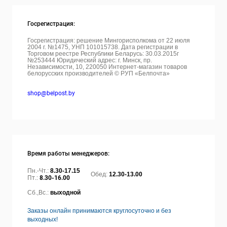
Госрегистрация:
Госрегистрация: решение Мингорисполкома от 22 июля
2004 г. №1475, УНП 101015738. Дата регистрации в
Торговом реестре Республики Беларусь: 30.03.2015г
№253444 Юридический адрес: г. Минск, пр.
Независимости, 10, 220050
Интернет-магазин товаров
белорусских производителей © РУП «Белпочта»
shop@belpost.by
Время работы менеджеров:
Пн.-Чт.:
8.30-17.15
Обед:
12.30-13.00
Пт.:
8.30-16.00
Сб.,Вс.:
выходной
Заказы онлайн принимаются круглосуточно и без
выходных!