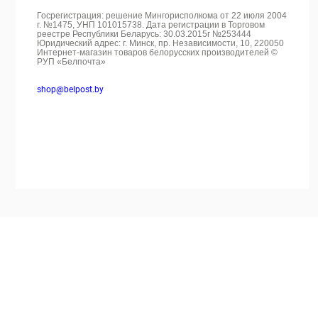
Госрегистрация: решение Мингорисполкома от 22 июля 2004
г. №1475, УНП 101015738. Дата регистрации в Торговом
реестре Республики Беларусь: 30.03.2015г №253444
Юридический адрес: г. Минск, пр. Независимости, 10, 220050
Интернет-магазин товаров белорусских производителей ©
РУП «Белпочта»
shop@belpost.by