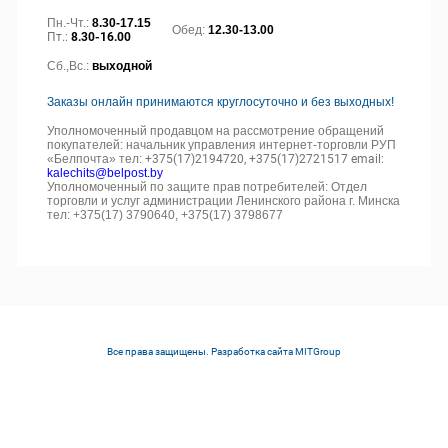
Пн.-Чт.:
8.30-17.15
Обед:
12.30-13.00
Пт.:
8.30-16.00
Сб.,Вс.:
выходной
Заказы онлайн принимаются круглосуточно и без выходных!
Уполномоченный продавцом на рассмотрение обращений
покупателей: начальник управления интернет-торговли РУП
«Белпочта» тел:
+375(17)2194720, +375(17)2721517 email:
kalechits@belpost.by
Уполномоченный по защите прав потребителей: Отдел
торговли и услуг администрации Ленинского района г. Минска
тел: +375(17) 3790640, +375(17) 3798677
Все права защищены. Разработка сайта
MITGroup