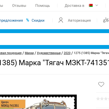
ты
Отзывы
Помощь
Доставка в
предложения
Скидки
Авторизация
/
/
/
/
овая продукция
Марки
Художественные
2020
1275 (1385) Марка "Тяга
1385) Марка "Тягач МЗКТ-74135