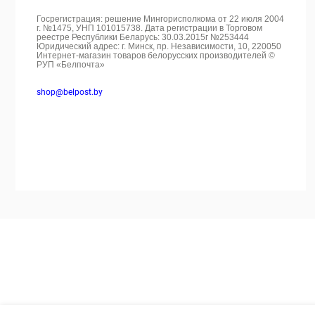
Госрегистрация: решение Мингорисполкома от 22 июля 2004
г. №1475, УНП 101015738. Дата регистрации в Торговом
реестре Республики Беларусь: 30.03.2015г №253444
Юридический адрес: г. Минск, пр. Независимости, 10, 220050
Интернет-магазин товаров белорусских производителей ©
РУП «Белпочта»
shop@belpost.by