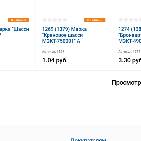
В наличии
В наличии
Марка "Шасси
1269 (1379) Марка
1274 (13
P
"Крановое шасси
"Бронеав
МЗКТ-750001" A
МЗКТ-490
Артикул: 1269
Артикул: 1274
1.04 руб.
3.30 ру
Просмотр
Покупателям