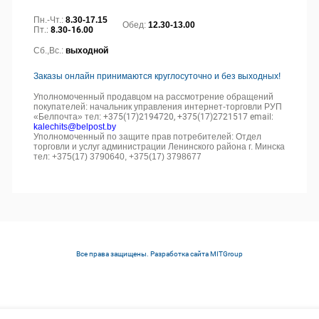
Пн.-Чт.:
8.30-17.15
Обед:
12.30-13.00
Пт.:
8.30-16.00
Сб.,Вс.:
выходной
Заказы онлайн принимаются круглосуточно и без выходных!
Уполномоченный продавцом на рассмотрение обращений
покупателей: начальник управления интернет-торговли РУП
«Белпочта» тел:
+375(17)2194720, +375(17)2721517 email:
kalechits@belpost.by
Уполномоченный по защите прав потребителей: Отдел
торговли и услуг администрации Ленинского района г. Минска
тел: +375(17) 3790640, +375(17) 3798677
Все права защищены. Разработка сайта
MITGroup