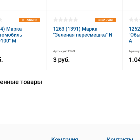
В наличии
В наличии
84) Марка
1263 (1391) Марка
1262
томобиль
"Зеленая пересмешка" N
"Обы
100" M
A
Артикул: 1263
Артику
б.
3 руб.
1.0
енные товары
Компания
Контакты