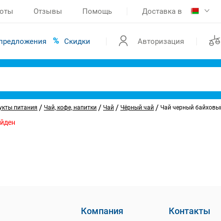
боты
Отзывы
Помощь
Доставка в
предложения
Скидки
Авторизация
/
/
/
/
укты питания
Чай, кофе, напитки
Чай
Чёрный чай
Чай черный байховый
айден
Компания
Контакты