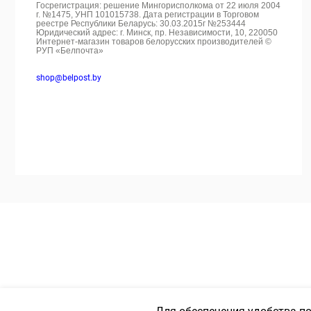
Госрегистрация: решение Мингорисполкома от 22 июля 2004
г. №1475, УНП 101015738. Дата регистрации в Торговом
реестре Республики Беларусь: 30.03.2015г №253444
Юридический адрес: г. Минск, пр. Независимости, 10, 220050
Интернет-магазин товаров белорусских производителей ©
РУП «Белпочта»
shop@belpost.by