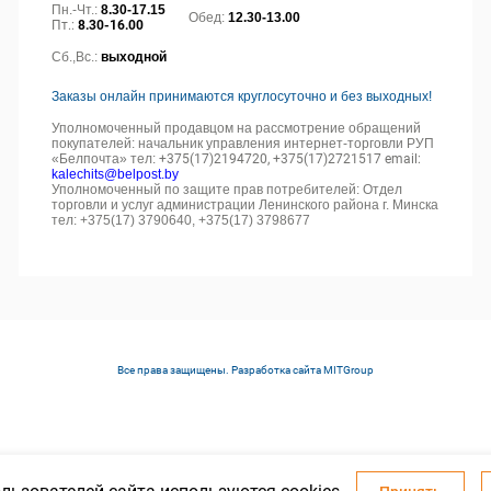
Пн.-Чт.:
8.30-17.15
Обед:
12.30-13.00
Пт.:
8.30-16.00
Сб.,Вс.:
выходной
Заказы онлайн принимаются круглосуточно и без выходных!
Уполномоченный продавцом на рассмотрение обращений
покупателей: начальник управления интернет-торговли РУП
«Белпочта» тел:
+375(17)2194720, +375(17)2721517 email:
kalechits@belpost.by
Уполномоченный по защите прав потребителей: Отдел
торговли и услуг администрации Ленинского района г. Минска
тел: +375(17) 3790640, +375(17) 3798677
Все права защищены. Разработка сайта
MITGroup