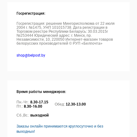
Госрегистрация:
Госрегистрация: решение Мингорисполкома от 22 июля
2004 г. №1475, УНП 101015738. Дата регистрации в
Торговом реестре Республики Беларусь: 30.03.2015г
№253444 Юридический адрес: г. Минск, пр.
Независимости, 10, 220050
Интернет-магазин товаров
белорусских производителей © РУП «Белпочта»
shop@belpost.by
Время работы менеджеров:
Пн.-Чт.:
8.30-17.15
Обед:
12.30-13.00
Пт.:
8.30-16.00
Сб.,Вс.:
выходной
Заказы онлайн принимаются круглосуточно и без
выходных!