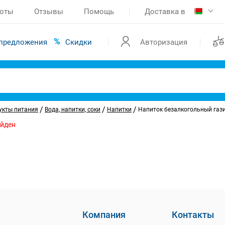
боты
Отзывы
Помощь
Доставка в
предложения
Скидки
Авторизация
/
/
/
укты питания
Вода, напитки, соки
Напитки
Напиток безалкогольный гази
айден
Компания
Контакты