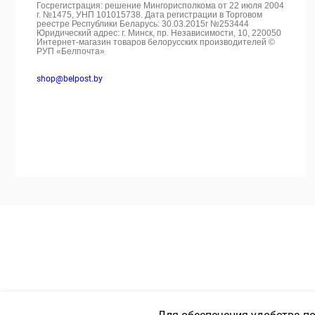
Госрегистрация: решение Мингорисполкома от 22 июля 2004
г. №1475, УНП 101015738. Дата регистрации в Торговом
реестре Республики Беларусь: 30.03.2015г №253444
Юридический адрес: г. Минск, пр. Независимости, 10, 220050
Интернет-магазин товаров белорусских производителей ©
РУП «Белпочта»
shop@belpost.by