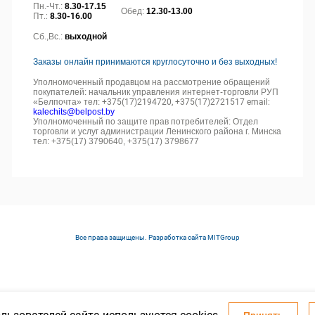
Пн.-Чт.:
8.30-17.15
Обед:
12.30-13.00
Пт.:
8.30-16.00
Сб.,Вс.:
выходной
Заказы онлайн принимаются круглосуточно и без выходных!
Уполномоченный продавцом на рассмотрение обращений
покупателей: начальник управления интернет-торговли РУП
«Белпочта» тел:
+375(17)2194720, +375(17)2721517 email:
kalechits@belpost.by
Уполномоченный по защите прав потребителей: Отдел
торговли и услуг администрации Ленинского района г. Минска
тел: +375(17) 3790640, +375(17) 3798677
Все права защищены. Разработка сайта
MITGroup