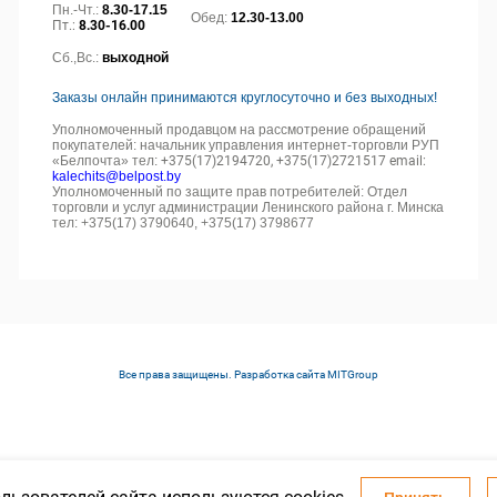
Пн.-Чт.:
8.30-17.15
Обед:
12.30-13.00
Пт.:
8.30-16.00
Сб.,Вс.:
выходной
Заказы онлайн принимаются круглосуточно и без выходных!
Уполномоченный продавцом на рассмотрение обращений
покупателей: начальник управления интернет-торговли РУП
«Белпочта» тел:
+375(17)2194720, +375(17)2721517 email:
kalechits@belpost.by
Уполномоченный по защите прав потребителей: Отдел
торговли и услуг администрации Ленинского района г. Минска
тел: +375(17) 3790640, +375(17) 3798677
Все права защищены. Разработка сайта
MITGroup