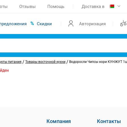
боты
Отзывы
Помощь
Доставка в
предложения
Скидки
Авторизация
/
/
укты питания
Товары восточной кухни
Водоросли Чипсы нори КУНЖУТ 1шт
айден
Компания
Контакты