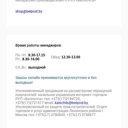
белорусских производителей © РУП «Белпочта»
shop@belpost.by
Время работы менеджеров:
Пн.-Чт.:
8.30-17.15
Обед:
12.30-13.00
Пт.:
8.30-16.00
Сб.,Вс.:
выходной
Заказы онлайн принимаются круглосуточно и без
выходных!
Уполномоченный продавцом на рассмотрение обращений
покупателей: начальник управления интернет-торговли
РУП «Белпочта» тел:
+375(17)2194720,
+375(17)2721517 email:
kalechits@belpost.by
Уполномоченный по защите прав потребителей: Отдел
торговли и услуг администрации Ленинского района г.
Минска тел: +375(17) 3790640, +375(17) 3798677