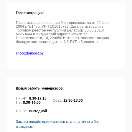
Госрегистрация:
Госрегистрация: решение Мингорисполкома от 22 июля
2004 г. №1475, УНП 101015738. Дата регистрации в
Торговом реестре Республики Беларусь: 30.03.2015г
№253444 Юридический адрес: г. Минск, пр.
Независимости, 10, 220050
Интернет-магазин товаров
белорусских производителей © РУП «Белпочта»
shop@belpost.by
Время работы менеджеров:
Пн.-Чт.:
8.30-17.15
Обед:
12.30-13.00
Пт.:
8.30-16.00
Сб.,Вс.:
выходной
Заказы онлайн принимаются круглосуточно и без
выходных!