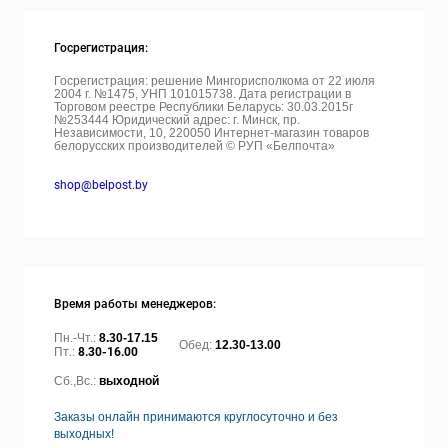
Госрегистрация:
Госрегистрация: решение Мингорисполкома от 22 июля
2004 г. №1475, УНП 101015738. Дата регистрации в
Торговом реестре Республики Беларусь: 30.03.2015г
№253444 Юридический адрес: г. Минск, пр.
Независимости, 10, 220050
Интернет-магазин товаров
белорусских производителей © РУП «Белпочта»
shop@belpost.by
Время работы менеджеров:
Пн.-Чт.:
8.30-17.15
Обед:
12.30-13.00
Пт.:
8.30-16.00
Сб.,Вс.:
выходной
Заказы онлайн принимаются круглосуточно и без
выходных!