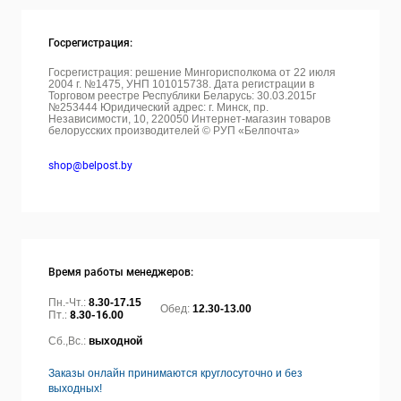
Госрегистрация:
Госрегистрация: решение Мингорисполкома от 22 июля
2004 г. №1475, УНП 101015738. Дата регистрации в
Торговом реестре Республики Беларусь: 30.03.2015г
№253444 Юридический адрес: г. Минск, пр.
Независимости, 10, 220050
Интернет-магазин товаров
белорусских производителей © РУП «Белпочта»
shop@belpost.by
Время работы менеджеров:
Пн.-Чт.:
8.30-17.15
Обед:
12.30-13.00
Пт.:
8.30-16.00
Сб.,Вс.:
выходной
Заказы онлайн принимаются круглосуточно и без
выходных!