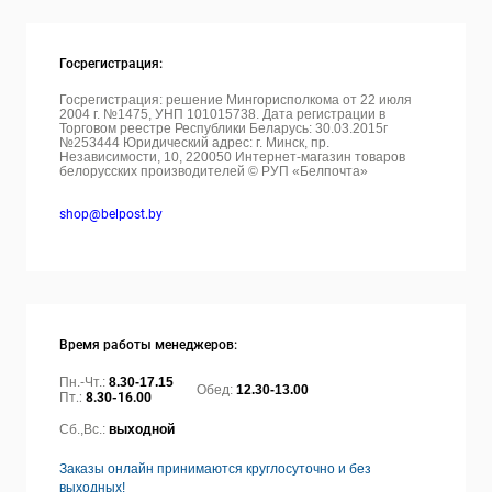
Госрегистрация:
Госрегистрация: решение Мингорисполкома от 22 июля
2004 г. №1475, УНП 101015738. Дата регистрации в
Торговом реестре Республики Беларусь: 30.03.2015г
№253444 Юридический адрес: г. Минск, пр.
Независимости, 10, 220050
Интернет-магазин товаров
белорусских производителей © РУП «Белпочта»
shop@belpost.by
Время работы менеджеров:
Пн.-Чт.:
8.30-17.15
Обед:
12.30-13.00
Пт.:
8.30-16.00
Сб.,Вс.:
выходной
Заказы онлайн принимаются круглосуточно и без
выходных!