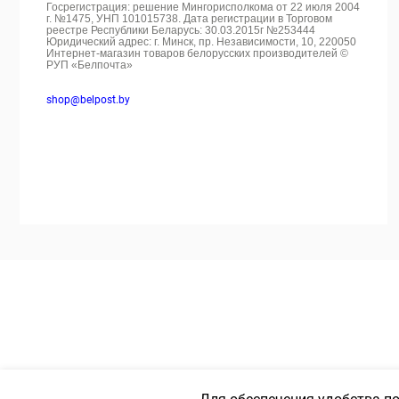
Госрегистрация: решение Мингорисполкома от 22 июля 2004
г. №1475, УНП 101015738. Дата регистрации в Торговом
реестре Республики Беларусь: 30.03.2015г №253444
Юридический адрес: г. Минск, пр. Независимости, 10, 220050
Интернет-магазин товаров белорусских производителей ©
РУП «Белпочта»
shop@belpost.by