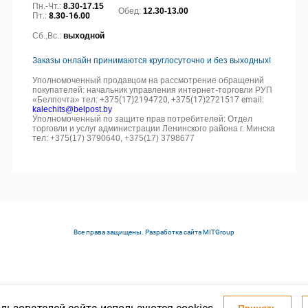
Пн.-Чт.:
8.30-17.15
Обед:
12.30-13.00
Пт.:
8.30-16.00
Сб.,Вс.:
выходной
Заказы онлайн принимаются круглосуточно и без выходных!
Уполномоченный продавцом на рассмотрение обращений
покупателей: начальник управления интернет-торговли РУП
«Белпочта» тел:
+375(17)2194720, +375(17)2721517 email:
kalechits@belpost.by
Уполномоченный по защите прав потребителей: Отдел
торговли и услуг администрации Ленинского района г. Минска
тел: +375(17) 3790640, +375(17) 3798677
Все права защищены. Разработка сайта
MITGroup