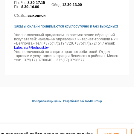
Пн.-Чт.:
8.30-17.15
Обед:
12.30-13.00
Пт.:
8.30-16.00
Сб.,Вс.:
выходной
Заказы онлайн принимаются круглосуточно и без выходных!
Уполномоченный продавцом на рассмотрение обращений
покупателей: начальник управления интернет-торговли РУП
«Белпочта» тел:
+375(17)2194720, +375(17)2721517 email:
kalechits@belpost.by
Уполномоченный по защите прав потребителей: Отдел
торговли и услуг администрации Ленинского района г. Минска
тел: +375(17) 3790640, +375(17) 3798677
Все права защищены. Разработка сайта
MITGroup