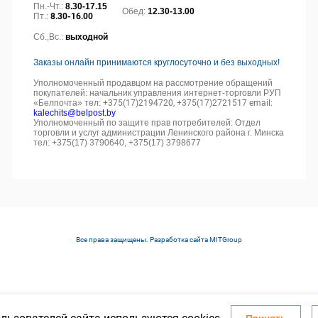
Пн.-Чт.:
8.30-17.15
Обед:
12.30-13.00
Пт.:
8.30-16.00
Сб.,Вс.:
выходной
Заказы онлайн принимаются круглосуточно и без выходных!
Уполномоченный продавцом на рассмотрение обращений
покупателей: начальник управления интернет-торговли РУП
«Белпочта» тел:
+375(17)2194720, +375(17)2721517 email:
kalechits@belpost.by
Уполномоченный по защите прав потребителей: Отдел
торговли и услуг администрации Ленинского района г. Минска
тел: +375(17) 3790640, +375(17) 3798677
Все права защищены. Разработка сайта
MITGroup