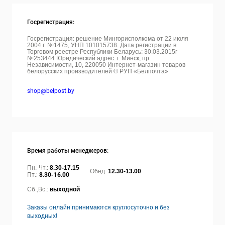
Госрегистрация:
Госрегистрация: решение Мингорисполкома от 22 июля
2004 г. №1475, УНП 101015738. Дата регистрации в
Торговом реестре Республики Беларусь: 30.03.2015г
№253444 Юридический адрес: г. Минск, пр.
Независимости, 10, 220050
Интернет-магазин товаров
белорусских производителей © РУП «Белпочта»
shop@belpost.by
Время работы менеджеров:
Пн.-Чт.:
8.30-17.15
Обед:
12.30-13.00
Пт.:
8.30-16.00
Сб.,Вс.:
выходной
Заказы онлайн принимаются круглосуточно и без
выходных!