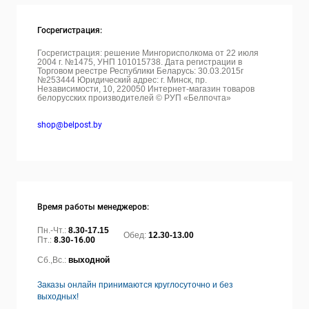
Госрегистрация:
Госрегистрация: решение Мингорисполкома от 22 июля
2004 г. №1475, УНП 101015738. Дата регистрации в
Торговом реестре Республики Беларусь: 30.03.2015г
№253444 Юридический адрес: г. Минск, пр.
Независимости, 10, 220050
Интернет-магазин товаров
белорусских производителей © РУП «Белпочта»
shop@belpost.by
Время работы менеджеров:
Пн.-Чт.:
8.30-17.15
Обед:
12.30-13.00
Пт.:
8.30-16.00
Сб.,Вс.:
выходной
Заказы онлайн принимаются круглосуточно и без
выходных!