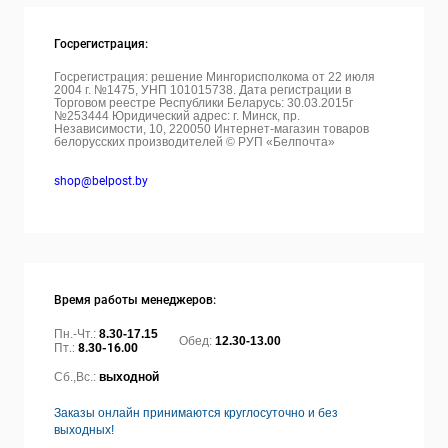
Госрегистрация:
Госрегистрация: решение Мингорисполкома от 22 июля
2004 г. №1475, УНП 101015738. Дата регистрации в
Торговом реестре Республики Беларусь: 30.03.2015г
№253444 Юридический адрес: г. Минск, пр.
Независимости, 10, 220050
Интернет-магазин товаров
белорусских производителей © РУП «Белпочта»
shop@belpost.by
Время работы менеджеров:
Пн.-Чт.:
8.30-17.15
Обед:
12.30-13.00
Пт.:
8.30-16.00
Сб.,Вс.:
выходной
Заказы онлайн принимаются круглосуточно и без
выходных!