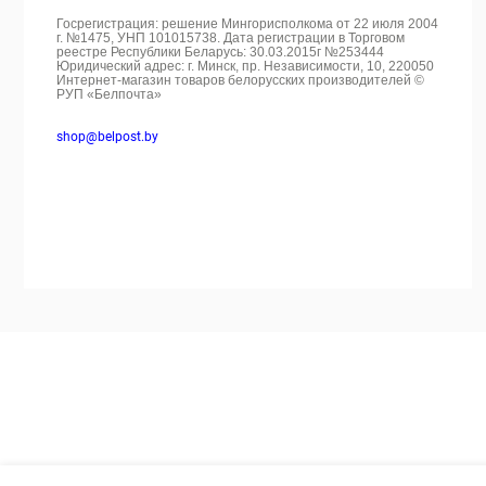
Госрегистрация: решение Мингорисполкома от 22 июля 2004
г. №1475, УНП 101015738. Дата регистрации в Торговом
реестре Республики Беларусь: 30.03.2015г №253444
Юридический адрес: г. Минск, пр. Независимости, 10, 220050
Интернет-магазин товаров белорусских производителей ©
РУП «Белпочта»
shop@belpost.by