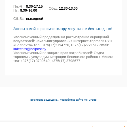
Пн.-Чт.:
8.30-17.15
Обед:
12.30-13.00
Пт.:
8.30-16.00
Сб.,Вс.:
выходной
Заказы онлайн принимаются круглосуточно и без выходных!
Уполномоченный продавцом на рассмотрение обращений
покупателей: начальник управления интернет-торговли РУП
«Белпочта» тел:
+375(17)2194720, +375(17)2721517 email:
kalechits@belpost.by
Уполномоченный по защите прав потребителей: Отдел
торговли и услуг администрации Ленинского района г. Минска
тел: +375(17) 3790640, +375(17) 3798677
Все права защищены. Разработка сайта
MITGroup