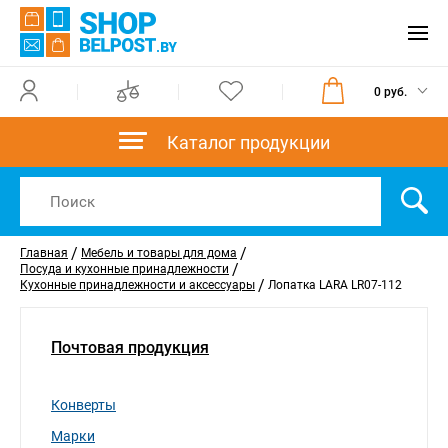
0 руб.
Каталог продукции
/
/
Главная
Мебель и товары для дома
/
Посуда и кухонные принадлежности
/
Кухонные принадлежности и аксессуары
Лопатка LARA LR07-112
Почтовая продукция
Конверты
Марки