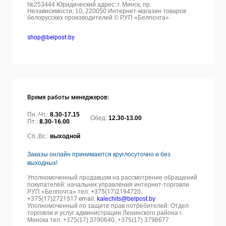
№253444 Юридический адрес: г. Минск, пр.
Независимости, 10, 220050
Интернет-магазин товаров
белорусских производителей © РУП «Белпочта»
shop@belpost.by
Время работы менеджеров:
Пн.-Чт.:
8.30-17.15
Обед:
12.30-13.00
Пт.:
8.30-16.00
Сб.,Вс.:
выходной
Заказы онлайн принимаются круглосуточно и без
выходных!
Уполномоченный продавцом на рассмотрение обращений
покупателей: начальник управления интернет-торговли
РУП «Белпочта» тел:
+375(17)2194720,
+375(17)2721517 email:
kalechits@belpost.by
Уполномоченный по защите прав потребителей: Отдел
торговли и услуг администрации Ленинского района г.
Минска тел: +375(17) 3790640, +375(17) 3798677